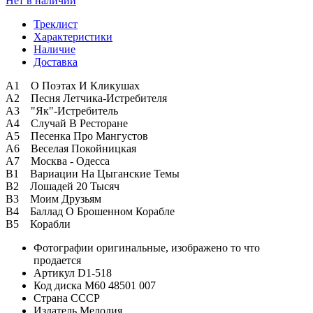
Нет в наличии
Треклист
Характеристики
Наличие
Доставка
А1 О Поэтах И Кликушах
А2 Песня Летчика-Истребителя
А3 "Як"-Истребитель
А4 Случай В Ресторане
А5 Песенка Про Мангустов
А6 Веселая Покойницкая
А7 Москва - Одесса
В1 Вариации На Цыганские Темы
В2 Лошадей 20 Тысяч
В3 Моим Друзьям
В4 Баллад О Брошенном Корабле
В5 Корабли
Фотографии
оригинальные, изображено то что
продается
Артикул
D1-518
Код диска
М60 48501 007
Страна
СССР
Издатель
Мелодия