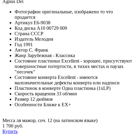
Agnus Dei
Фотографии
оригинальные, изображено то что
продается
Артикул
E6-9038
Код диска
А10 00729 009
Страна
СССР
Издатель
Мелодия
Год
1991
Автор
С. Франк
Жанр
Зарубежная - Классика
Состояние пластинки
Excellent - хорошее, присутствуют
поверхностные потертости, в тихих местах и паузах
"песочек"
Состояние конверта
Excellent - имеются
малозначительные дефекты конверта или надписи
Пластинок в конверте
Одна пластинка (1xLP)
Скорость вращения
33 об/мин
Размер
12 дюймов
Особенности
Ближе к EX+
Месса ля мажор, соч. 12 (на латинском языке)
1 700 руб.
Купить