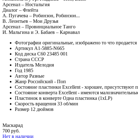
Арсенал – Ностальгия
Диалог – Флейта
А. Пугачева – Робинзон, Робинзон...
В. Леонтьев – Мои Друзья
Арсенал – Провинциальное Танго
И. Мальгина и Э. Бабаев – Карнавал
Фотографии
оригинальные, изображено то что продается
Артикул
A1-5885-N665
Код диска
С60 23485 001
Страна
СССР
Издатель
Мелодия
Год
1985
Автор
Разные
Жанр
Российский - Поп
Состояние пластинки
Excellent - хорошее, присутствуют 
Состояние конверта
Excellent - имеются малозначительн
Пластинок в конверте
Одна пластинка (1xLP)
Скорость вращения
33 об/мин
Размер
12 дюймов
Маскарад
700 руб.
Нет в наличии