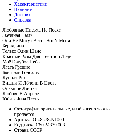
Характеристики
Наличие
Доставка
Справка
Любовные Письма На Песке
Звёздная Пыль
Они Не Могут Взять Это У Меня
Бернадина
Только Один Шанс
Красные Розы Для Грустной Леди
Моё Голубое Небо
Лгать Грешно
Быстрый Гонсалес
Лунная Река
Вишни И Яблони В Цвету
Опавшие Листья
Любовь В Апреле
Юбилейная Песня
Фотографии
оригинальные, изображено то что
продается
Артикул
O5-8578-N1000
Код диска
С60 24379 003
Страна
СССР