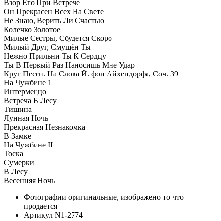
Взор Его При Встрече
Он Прекрасен Всех На Свете
Не Знаю, Верить Ли Счастью
Колечко Золотое
Милые Сестры, Сбудется Скоро
Милый Друг, Смущён Ты
Нежно Прильни Ты К Сердцу
Ты В Первый Раз Наносишь Мне Удар
Круг Песен. На Слова Й. фон Айхендорфа, Соч. 39
На Чужбине 1
Интермеццо
Встреча В Лесу
Тишина
Лунная Ночь
Прекрасная Незнакомка
В Замке
На Чужбине II
Тоска
Сумерки
В Лесу
Весенняя Ночь
Фотографии
оригинальные, изображено то что
продается
Артикул
N1-2774