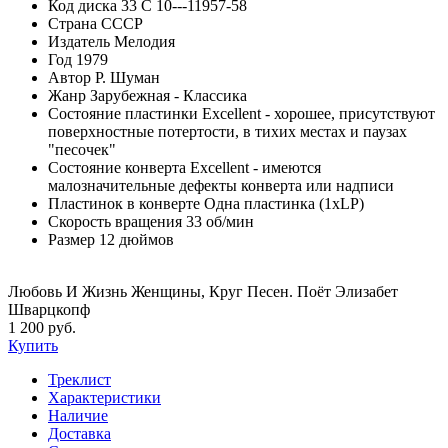
Код диска
33 С 10---11957-58
Страна
СССР
Издатель
Мелодия
Год
1979
Автор
Р. Шуман
Жанр
Зарубежная - Классика
Состояние пластинки
Excellent - хорошее, присутствуют
поверхностные потертости, в тихих местах и паузах
"песочек"
Состояние конверта
Excellent - имеются
малозначительные дефекты конверта или надписи
Пластинок в конверте
Одна пластинка (1xLP)
Скорость вращения
33 об/мин
Размер
12 дюймов
Любовь И Жизнь Женщины, Круг Песен. Поёт Элизабет
Шварцкопф
1 200 руб.
Купить
Треклист
Характеристики
Наличие
Доставка