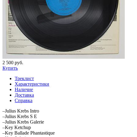
2 500 руб.
Купить
Треклист
Характеристики
Наличие
Доставка
Справка
–Julius Krebs Intro
–Julius Krebs S E
–Julius Krebs Galerie
–Key Ketchup
–Key Ballade Phantastique