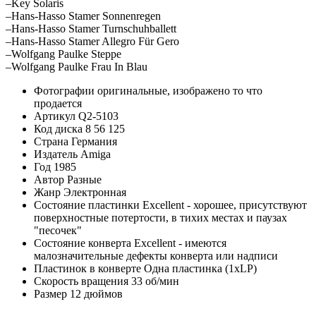
–Key Solaris
–Hans-Hasso Stamer Sonnenregen
–Hans-Hasso Stamer Turnschuhballett
–Hans-Hasso Stamer Allegro Für Gero
–Wolfgang Paulke Steppe
–Wolfgang Paulke Frau In Blau
Фотографии
оригинальные, изображено то что
продается
Артикул
Q2-5103
Код диска
8 56 125
Страна
Германия
Издатель
Amiga
Год
1985
Автор
Разные
Жанр
Электронная
Состояние пластинки
Excellent - хорошее, присутствуют
поверхностные потертости, в тихих местах и паузах
"песочек"
Состояние конверта
Excellent - имеются
малозначительные дефекты конверта или надписи
Пластинок в конверте
Одна пластинка (1xLP)
Скорость вращения
33 об/мин
Размер
12 дюймов