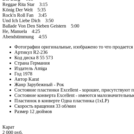
Reggae Rita Star 3:15
König Der Welt 5:35
Rock'n Roll Fan 3:45
Und Ich Liebe Dich 3:50
Ballade Von Den Sieben Geistern 5:00
He, Manuela 4:25
Abendstimmung 4:55
Фотографии
оригинальные, изображено то что продается
Артикул
R2-236
Код диска
8 55 573
Страна
Германия
Издатель
Amiga
Год
1978
Автор
Karat
Жанр
Зарубежный - Рок
Состояние пластинки
Excellent - хорошее, присутствуют 
Состояние конверта
Excellent - имеются малозначительн
Пластинок в конверте
Одна пластинка (1xLP)
Скорость вращения
33 об/мин
Размер
12 дюймов
Карат
2 000 руб.