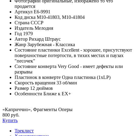
Фотографии
оригинальные, изображено то что
продается
Артикул
E6-9991
Код диска
М10-41803, М10-41804
Страна
СССР
Издатель
Мелодия
Год
1979
Автор
Рихард Штраус
Жанр
Зарубежная - Классика
Состояние пластинки
Excellent - хорошее, присутствуют
поверхностные потертости, в тихих местах и паузах
"песочек"
Состояние конверта
Very Good - имеет дефекты или
разрывы
Пластинок в конверте
Одна пластинка (1xLP)
Скорость вращения
33 об/мин
Размер
12 дюймов
Особенности
Ближе к EX+
«Каприччио», Фрагменты Оперы
800 руб.
Купить
Треклист