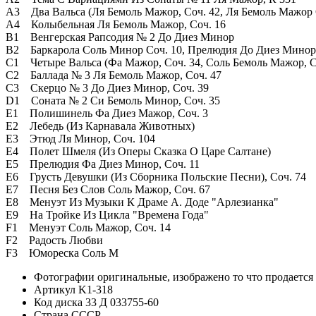
А3 Два Вальса (Ля Бемоль Мажор, Соч. 42, Ля Бемоль Мажо
А4 Колыбельная Ля Бемоль Мажор, Соч. 16
В1 Венгерская Рапсодия № 2 До Диез Минор
В2 Баркарола Соль Минор Соч. 10, Прелюдия До Диез Минор,
С1 Четыре Вальса (Фа Мажор, Соч. 34, Соль Бемоль Мажор, С
С2 Баллада № 3 Ля Бемоль Мажор, Соч. 47
С3 Скерцо № 3 До Диез Минор, Соч. 39
D1 Соната № 2 Си Бемоль Минор, Соч. 35
Е1 Полишинель Фа Диез Мажор, Соч. 3
Е2 Лебедь (Из Карнавала Животных)
Е3 Этюд Ля Минор, Соч. 104
Е4 Полет Шмеля (Из Оперы Сказка О Царе Салтане)
Е5 Прелюдия Фа Диез Минор, Соч. 11
Е6 Грусть Девушки (Из Сборника Польские Песни), Соч. 7
Е7 Песня Без Слов Соль Мажор, Соч. 67
Е8 Менуэт Из Музыки К Драме А. Доде "Арлезианка"
Е9 На Тройке Из Цикла "Времена Года"
F1 Менуэт Соль Мажор, Соч. 14
F2 Радость Любви
F3 Юмореска Соль М
Фотографии
оригинальные, изображено то что продается
Артикул
K1-318
Код диска
33 Д 033755-60
Страна
СССР