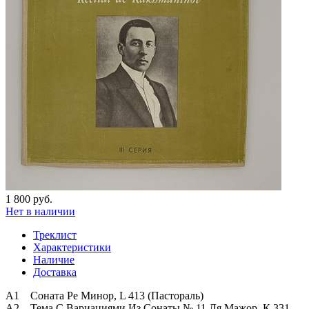
1 800 руб.
Нет в наличии
Треклист
Характеристики
Наличие
Доставка
А1 Соната Ре Минор, L 413 (Пастораль)
А2 Тема С Вариациями Из Сонаты № 11 Ля Мажор, К 331