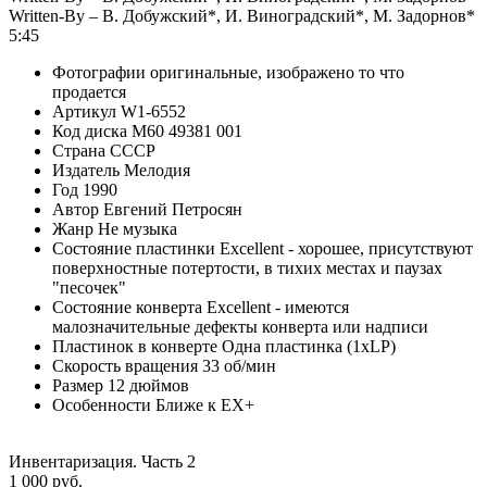
Written-By – В. Добужский*, И. Виноградский*, М. Задорнов*
5:45
Фотографии
оригинальные, изображено то что
продается
Артикул
W1-6552
Код диска
М60 49381 001
Страна
СССР
Издатель
Мелодия
Год
1990
Автор
Евгений Петросян
Жанр
Не музыка
Состояние пластинки
Excellent - хорошее, присутствуют
поверхностные потертости, в тихих местах и паузах
"песочек"
Состояние конверта
Excellent - имеются
малозначительные дефекты конверта или надписи
Пластинок в конверте
Одна пластинка (1xLP)
Скорость вращения
33 об/мин
Размер
12 дюймов
Особенности
Ближе к EX+
Инвентаризация. Часть 2
1 000 руб.