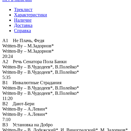
Треклист
Характеристики
Наличие
Доставка
Справка
A1 Не Плачь, Федя
Written-By – М.Задорнов*
Written-By – М.Задорнов*
20:24
A2 Речь Сенатора Пола Банки
Written-By – В.Чудодеев*, В.Полейко*
Written-By – В.Чудодеев*, В.Полейко*
5:35
B1 Инвалютные Страдания
Written-By – В.Чудодеев*, В.Полейко*
Written-By – В.Чудодеев*, В.Полейко*
11:20
B2 Дают-Бери
Written-By – А.Левин*
Written-By – А.Левин*
7:10
B3 Установка на Добро
Written-By – В. Добужский*, И. Виноградский*, М. Задорнов*