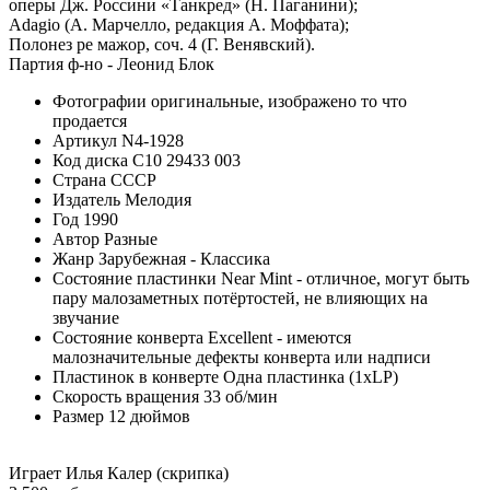
оперы Дж. Россини «Танкред» (Н. Паганини);
Adagio (А. Марчелло, редакция А. Моффата);
Полонез ре мажор, соч. 4 (Г. Венявский).
Партия ф-но - Леонид Блок
Фотографии
оригинальные, изображено то что
продается
Артикул
N4-1928
Код диска
С10 29433 003
Страна
СССР
Издатель
Мелодия
Год
1990
Автор
Разные
Жанр
Зарубежная - Классика
Состояние пластинки
Near Mint - отличное, могут быть
пару малозаметных потёртостей, не влияющих на
звучание
Состояние конверта
Excellent - имеются
малозначительные дефекты конверта или надписи
Пластинок в конверте
Одна пластинка (1xLP)
Скорость вращения
33 об/мин
Размер
12 дюймов
Играет Илья Калер (скрипка)