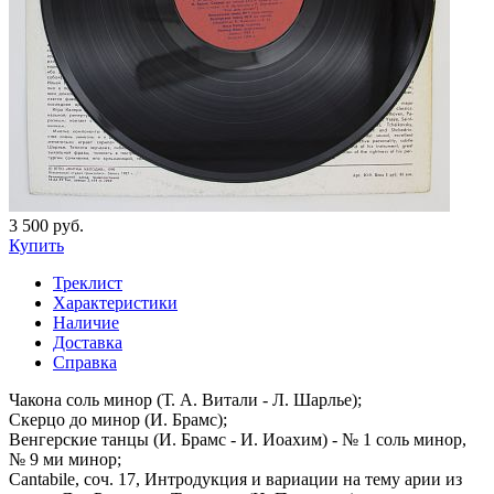
3 500 руб.
Купить
Треклист
Характеристики
Наличие
Доставка
Справка
Чакона соль минор (Т. А. Витали - Л. Шарлье);
Скерцо до минор (И. Брамс);
Венгерские танцы (И. Брамс - И. Иоахим) - № 1 соль минор,
№ 9 ми минор;
Cantabile, соч. 17, Интродукция и вариации на тему арии из