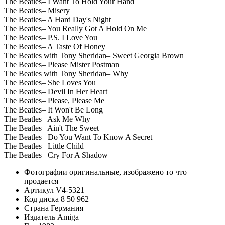
The Beatles– I Want To Hold Your Hand
The Beatles– Misery
The Beatles– A Hard Day's Night
The Beatles– You Really Got A Hold On Me
The Beatles– P.S. I Love You
The Beatles– A Taste Of Honey
The Beatles with Tony Sheridan– Sweet Georgia Brown
The Beatles– Please Mister Postman
The Beatles with Tony Sheridan– Why
The Beatles– She Loves You
The Beatles– Devil In Her Heart
The Beatles– Please, Please Me
The Beatles– It Won't Be Long
The Beatles– Ask Me Why
The Beatles– Ain't The Sweet
The Beatles– Do You Want To Know A Secret
The Beatles– Little Child
The Beatles– Cry For A Shadow
Фотографии
оригинальные, изображено то что
продается
Артикул
V4-5321
Код диска
8 50 962
Страна
Германия
Издатель
Amiga