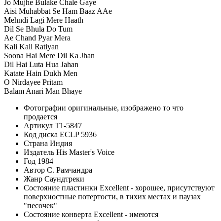
Jo Mujhe Bulake Chale Gaye
Aisi Muhabbat Se Ham Baaz AAe
Mehndi Lagi Mere Haath
Dil Se Bhula Do Tum
Ae Chand Pyar Mera
Kali Kali Ratiyan
Soona Hai Mere Dil Ka Jhan
Dil Hai Luta Hua Jahan
Katate Hain Dukh Men
O Nirdayee Pritam
Balam Anari Man Bhaye
Фотографии
оригинальные, изображено то что
продается
Артикул
T1-5847
Код диска
ECLP 5936
Страна
Индия
Издатель
His Master's Voice
Год
1984
Автор
С. Рамчандра
Жанр
Саундтреки
Состояние пластинки
Excellent - хорошее, присутствуют
поверхностные потертости, в тихих местах и паузах
"песочек"
Состояние конверта
Excellent - имеются