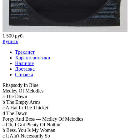
1 500 руб.
Купить
Треклист
Характеристики
Наличие
Доставка
Справка
Rhapsody In Blue
Medley Of Melodies
a The Dawn
b The Empty Arms
c A Hat In The Thicket
d The Dawn
Porgy And Bess — Medley Of Melodies
a Oh, I Got Plenty Of Nothin'
b Bess, You Is My Woman
c It Ain't Necessarily So