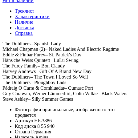
Нет в наличии
Треклист
Характеристики
Наличие
Доставка
Справка
The Dubliners– Spanish Lady
Michael Chapman (2)– Naked Ladies And Electric Ragtime
Eddie & Finbar Furey– St. Patrick's Day
Häns'che Weiss Quintett– LuLu Swing
The Furey Family– Bon Claudy
Harvey Andrews– Gift Of A Brand New Day
The Dubliners– The Town I Loved So Well
The Dubliners– Ploughboy Lads
Pádraig O Carra & Comhluadar– Cumasc Port
Guy Carawan, Werner Lämmerhirt, Colin Wilkie– Black Waters
Steve Ashley– Silly Summer Games
Фотографии
оригинальные, изображено то что
продается
Артикул
H6-3886
Код диска
8 55 940
Страна
Германия
Издатель
Amiga