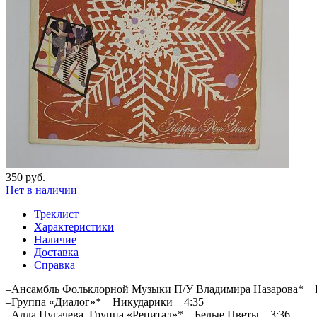
350 руб.
Нет в наличии
Треклист
Характеристики
Наличие
Доставка
Справка
–Ансамбль Фольклорной Музыки П/У Владимира Назарова* 
–Группа «Диалог»* Никударики 4:35
–Алла Пугачева, Группа «Рецитал»* Белые Цветы 3:36