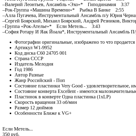
–Валерий Леонтьев, Ансамбль «Эхо»* Гиподинамия 3:37
–Рок-Группа «Машина Времени»* Рыбка В Банке 2:55
–Алла Пугачева, Инструментальный Ансамбль п/у Юрия Черн
–Сергей Боярский, Михаил Боярский, Андрей Резников, Вик
–Группа «Рок-Ателье»* Если Метель... 3:43
–София Ротару И Яак Йоала*, Инструментальный Ансамбль 
Фотографии
оригинальные, изображено то что продается
Артикул
W1-9952
Код диска
С60 24705 001
Страна
СССР
Издатель
Мелодия
Год
1986
Автор
Разные
Жанр
Российский - Поп
Состояние пластинки
Very Good - удовлетворительное, 
Состояние конверта
Excellent - имеются малозначительн
Пластинок в конверте
Одна пластинка (1xLP)
Скорость вращения
33 об/мин
Размер
12 дюймов
Особенности
Ближе к VG+
Если Метель...
350 руб.