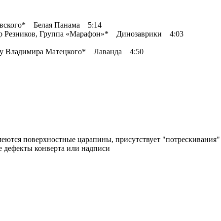
авского* Белая Панама 5:14
тор Резников, Группа «Марафон»* Динозаврики 4:03
П/у Владимира Матецкого* Лаванда 4:50
имеются поверхностные царапины, присутствует "потрескивания"
ые дефекты конверта или надписи