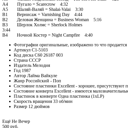
A4 Пугало = Scarecrow 4:32
A5 Шаляй-Валяй = Shalai-Valai 3:30
B1 Вернисаж = Varnishing Day 4:44
B2 Деловая Женщина = Business Woman 5:16
B3 Шерлок Холмс = Sherlock Holmes
3:44
B4 Ночной Костер = Night Campfire 4:40
Фотографии
оригинальные, изображено то что продается
Артикул
C1-5103
Код диска
C60 26187 003
Страна
СССР
Издатель
Мелодия
Год
1987
Автор
Лайма Вайкуле
Жанр
Российский - Поп
Состояние пластинки
Excellent - хорошее, присутствуют 
Состояние конверта
Excellent - имеются малозначительн
Пластинок в конверте
Одна пластинка (1xLP)
Скорость вращения
33 об/мин
Размер
12 дюймов
Ещё Не Вечер
500 руб.