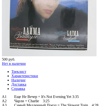
500 руб.
Нет в наличии
Треклист
Характеристики
Наличие
Доставка
Справка
A1 Еще Не Вечер = It's Not Evening Yet 3:35
A2 Чарли = Charlie 3:25
A3 Самый Медленный Поезд = The Slowest Train 4:28