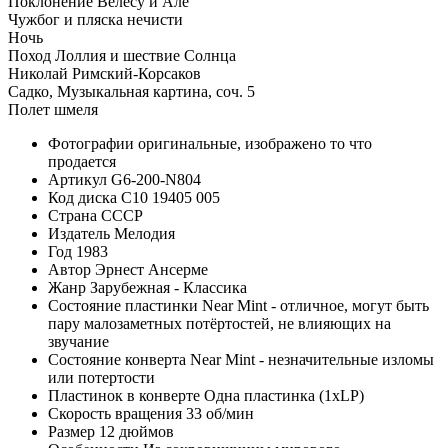
Поклонение Велесу и Але
Чужбог и пляска нечисти
Ночь
Поход Лоллия и шествие Солнца
Николай Римский-Корсаков
Садко, Музыкальная картина, соч. 5
Полет шмеля
Фотографии
оригинальные, изображено то что
продается
Артикул
G6-200-N804
Код диска
С10 19405 005
Страна
СССР
Издатель
Мелодия
Год
1983
Автор
Эрнест Ансерме
Жанр
Зарубежная - Классика
Состояние пластинки
Near Mint - отличное, могут быть
пару малозаметных потёртостей, не влияющих на
звучание
Состояние конверта
Near Mint - незначительные изломы
или потертости
Пластинок в конверте
Одна пластинка (1xLP)
Скорость вращения
33 об/мин
Размер
12 дюймов