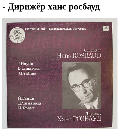
- Дирижёр ханс росбауд