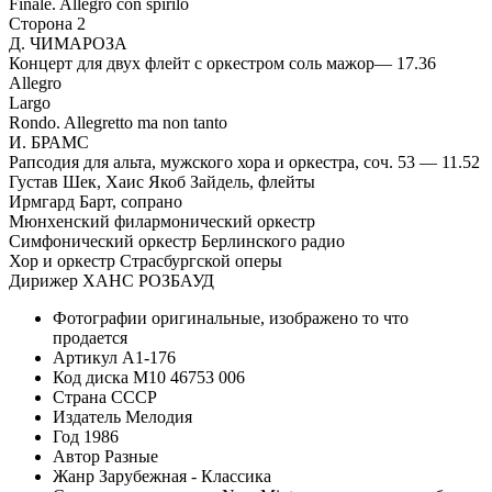
Finale. Allegro con spirilo
Сторона 2
Д. ЧИМАРОЗА
Концерт для двух флейт с оркестром соль мажор— 17.36
Allegro
Largo
Rondo. Allegretto ma non tanto
И. БРАМС
Рапсодия для альта, мужского хора и оркестра, соч. 53 — 11.52
Густав Шек, Хаис Якоб Зайдель, флейты
Ирмгард Барт, сопрано
Мюнхенский филармонический оркестр
Симфонический оркестр Берлинского радио
Хор и оркестр Страсбургской оперы
Дирижер ХАНС РОЗБАУД
Фотографии
оригинальные, изображено то что
продается
Артикул
A1-176
Код диска
М10 46753 006
Страна
СССР
Издатель
Мелодия
Год
1986
Автор
Разные
Жанр
Зарубежная - Классика