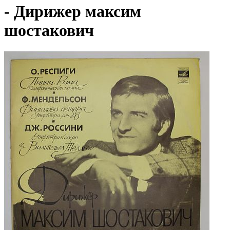
- Дирижер максим
шостакович