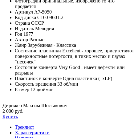
Фотографии
оригинальные, изображено то что
продается
Артикул
A7-5050
Код диска
С10-09601-2
Страна
СССР
Издатель
Мелодия
Год
1977
Автор
Разные
Жанр
Зарубежная - Классика
Состояние пластинки
Excellent - хорошее, присутствуют
поверхностные потертости, в тихих местах и паузах
"песочек"
Состояние конверта
Very Good - имеет дефекты или
разрывы
Пластинок в конверте
Одна пластинка (1xLP)
Скорость вращения
33 об/мин
Размер
12 дюймов
Дирижер Максим Шостакович
2 000 руб.
Купить
Треклист
Характеристики