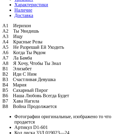
Характеристики
Наличие
Доставка
A1 Иерихон
A2 Ты Увидишь
A3 Ищу
A4 Красные Розы
A5 Не Разрешай Ей Уходить
A6 Когда Ты Рядом
A7 Ла Бамба
A8 Я Хочу, Чтобы Ты Знал
B1 Элизабет
B2 Иди С Ним
B3 Счастливая Девушка
B4 Мария
B5 Сахарный Пирог
B6 Наша Любовь Всегда Будет
B7 Хава Нагила
B8 Война Продолжается
Фотографии
оригинальные, изображено то что
продается
Артикул
D1-601
Код диска
33Д 019023—24