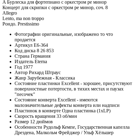
A Бурлеска для фортепиано с оркестром ре минор
Концерт для скрипки с оркестром ре минор, соч. 8
Allegro
Lento, ma non troppo
Рондо. Prestissimo
Фотографии
оригинальные, изображено то что
продается
Артикул
E6-364
Код диска
8 26 853
Страна
Германия
Издатель
Eterna
Год
1977
Автор
Рихард Штраус
Жанр
Зарубежная - Классика
Состояние пластинки
Excellent - хорошее, присутствуют
поверхностные потертости, в тихих местах и паузах
"песочек"
Состояние конверта
Excellent - имеются
малозначительные дефекты конверта или надписи
Пластинок в конверте
Одна пластинка (1xLP)
Скорость вращения
33 об/мин
Размер
12 дюймов
Особенности
Рудольф Кемпе, Государственная капелла
Дрездена, Малкольм Фрейджер / Ульф Хёльшер