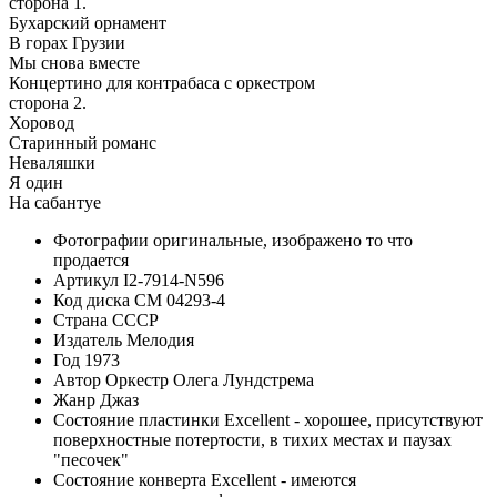
сторона 1.
Бухарский орнамент
В горах Грузии
Мы снова вместе
Концертино для контрабаса с оркестром
сторона 2.
Хоровод
Старинный романс
Неваляшки
Я один
На сабантуе
Фотографии
оригинальные, изображено то что
продается
Артикул
I2-7914-N596
Код диска
СМ 04293-4
Страна
СССР
Издатель
Мелодия
Год
1973
Автор
Оркестр Олега Лундстрема
Жанр
Джаз
Состояние пластинки
Excellent - хорошее, присутствуют
поверхностные потертости, в тихих местах и паузах
"песочек"
Состояние конверта
Excellent - имеются