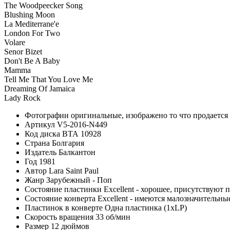
The Woodpeecker Song
Blushing Moon
La Mediterrane'e
London For Two
Volare
Senor Bizet
Don't Be A Baby
Mamma
Tell Me That You Love Me
Dreaming Of Jamaica
Lady Rock
Фотографии
оригинальные, изображено то что продается
Артикул
V5-2016-N449
Код диска
ВТА 10928
Страна
Болгария
Издатель
Балкантон
Год
1981
Автор
Lara Saint Paul
Жанр
Зарубежный - Поп
Состояние пластинки
Excellent - хорошее, присутствуют 
Состояние конверта
Excellent - имеются малозначительн
Пластинок в конверте
Одна пластинка (1xLP)
Скорость вращения
33 об/мин
Размер
12 дюймов