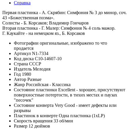
Справка
Первая пластинка - А. Скрябин: Симфония № 3 до минор, соч.
43 «Божественная поэма».
Солисты - Б. Корсаков; Владимир Гончаров
Вторая пластинка - Г. Малер: Симфония № 4 соль мажор.
Г. Каукайте - на немецком яз., Б. Корсаков
Фотографии
оригинальные, изображено то что
продается
Артикул
N1-7334
Код диска
С10-14607-10
Страна
СССР
Издатель
Мелодия
Год
1980
Автор
Разные
Жанр
Российская - Классика
Состояние пластинки
Excellent - хорошее, присутствуют
поверхностные потертости, в тихих местах и паузах
"песочек"
Состояние конверта
Very Good - имеет дефекты или
разрывы
Пластинок в конверте
Одна пластинка (1xLP)
Скорость вращения
33 об/мин
Размер
12 дюймов