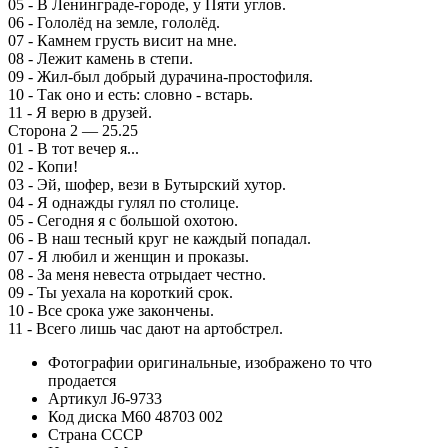
05 - В Ленинграде-городе, у Пяти углов.
06 - Гололёд на земле, гололёд.
07 - Камнем грусть висит на мне.
08 - Лежит камень в степи.
09 - Жил-был добрый дурачина-простофиля.
10 - Так оно и есть: словно - встарь.
11 - Я верю в друзей.
Сторона 2 — 25.25
01 - В тот вечер я...
02 - Копи!
03 - Эй, шофер, вези в Бутырский хутор.
04 - Я однажды гулял по столице.
05 - Сегодня я с большой охотою.
06 - В наш тесный круг не каждый попадал.
07 - Я любил и женщин и проказы.
08 - За меня невеста отрыдает честно.
09 - Ты уехала на короткий срок.
10 - Все срока уже закончены.
11 - Всего лишь час дают на артобстрел.
Фотографии
оригинальные, изображено то что
продается
Артикул
J6-9733
Код диска
М60 48703 002
Страна
СССР