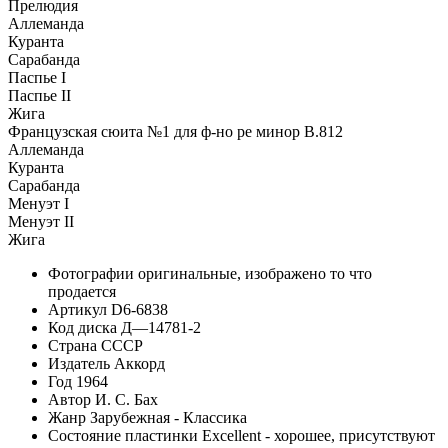
Прелюдия
Аллеманда
Куранта
Сарабанда
Паспье I
Паспье II
Жига
Французская сюита №1 для ф-но ре минор B.812
Аллеманда
Куранта
Сарабанда
Менуэт I
Менуэт II
Жига
Фотографии
оригинальные, изображено то что
продается
Артикул
D6-6838
Код диска
Д—14781-2
Страна
СССР
Издатель
Аккорд
Год
1964
Автор
И. С. Бах
Жанр
Зарубежная - Классика
Состояние пластинки
Excellent - хорошее, присутствуют