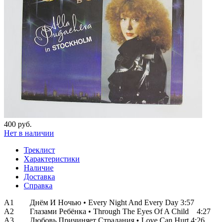
400 руб.
Нет в наличии
Треклист
Характеристики
Наличие
Доставка
Справка
A1 Днём И Ночью • Every Night And Every Day 3:57
A2 Глазами Ребёнка • Through The Eyes Of A Child 4:27
A3 Любовь Причиняет Страдания • Love Can Hurt 4:26