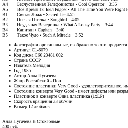
A4 Бесчуственная Телефонистка • Cool Operator 3:35
A5 Всё Время Ты Был Рядом • All The Time You Were Right H
B1 Святая Ложь • Sacred Lie 4:55
B2 Певчая Птичка • Songbird 4:05
B3 Неудачная Вечеринка • What A Lousy Party 3:44
B4 Капитан • Capitan 3:40
B5 Такое Чудо • Such A Miracle 3:52
Фотографии
оригинальные, изображено то что продается
Артикул
C1-6079
Код диска
С60 23481 002
Страна
СССР
Издатель
Мелодия
Год
1985
Автор
Алла Пугачева
Жанр
Российский - Поп
Состояние пластинки
Very Good - удовлетворительное, 
Состояние конверта
Very Good - имеет дефекты или разр
Пластинок в конверте
Одна пластинка (1xLP)
Скорость вращения
33 об/мин
Размер
12 дюймов
Алла Пугачева В Стокгольме
400 руб.