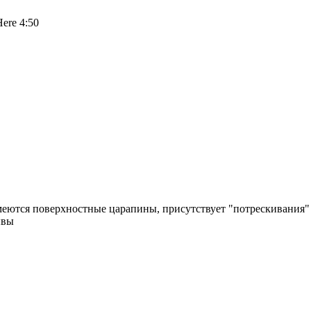
ere 4:50
имеются поверхностные царапины, присутствует "потрескивания"
ывы