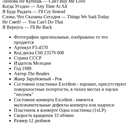
Любовь Не Купишь — Can't Buy Me Love
Когда Угодно — Any Time At All
Я Буду Рыдать — I'll Cry Instead
Слова, Что Сказаны Сегодня — Things We Said Today
Не Смей! — You Can't Do That
Я Вернусь — I'll Be Back
Фотографии
оригинальные, изображено то что
продается
Артикул
F5-4570
Код диска
С60 23579 008
Страна
СССР
Издатель
Мелодия
Год
1988
Автор
The Beatles
Жанр
Зарубежный - Рок
Состояние пластинки
Excellent - хорошее, присутствуют
поверхностные потертости, в тихих местах и паузах
"песочек"
Состояние конверта
Excellent - имеются
малозначительные дефекты конверта или надписи
Пластинок в конверте
Одна пластинка (1xLP)
Скорость вращения
33 об/мин
Размер
12 дюймов