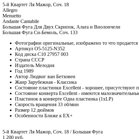
5-й Квартет Ля Мажор, Соч. 18
Allegro
Menuetto
Andante Cantabile
Большая Фуга Для Двух Скрипок, Альта и Виолончели
Большая Фуга Си-Бемоль, Соч. 133
Фотографии
оригинальные, изображено то что продается
Артикул
O5-5125-N352
Код диска
С10 27957 003
Страна
СССР
Издатель
Мелодия
Год
1989
Автор
Людвиг ван Бетховен
Жанр
Зарубежная - Классика
Состояние пластинки
Excellent - хорошее, присутствуют 
Состояние конверта
Excellent - имеются малозначительн
Пластинок в конверте
Одна пластинка (1xLP)
Скорость вращения
33 об/мин
Размер
12 дюймов
Особенности
Ближе к EX+
5-й Квартет Ля Мажор, Соч. 18 / Большая Фуга
1 200 руб.